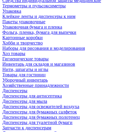
Средства индивидуальной защиты медицинские
Термометры и пульсоксиметры
Упаковка
Клейкие ленты и диспенсеры к ним
Пакеты упаковочные
Упаковочная бумага и пленка
Фольга, пленка, бумага для выпечки
Картонные коробки
Хобби и творчество
Наборы для рисования и моделирования
Хоз товары
Гигиенические товары
Инвентарь для складов и магазинов
Нити, шпагаты и иглы
Товары для гостиниц
Уборочный инвентарь
Хозяйственные принадлежности
Диспенсеры
Диспенсеры для антисептика
Диспенсеры для мыла
Диспенсеры для освежителей воздуха
Диспенсеры для бумажных салфеток
Диспенсеры для бумажных полотенец
Диспенсеры для туалетной бумаги
Запчасти к диспенсерам