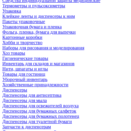
Средства индивидуальной защиты медицинские
Термометры и пульсоксиметры
Упаковка
Клейкие ленты и диспенсеры к ним
Пакеты упаковочные
Упаковочная бумага и пленка
Фольга, пленка, бумага для выпечки
Картонные коробки
Хобби и творчество
Наборы для рисования и моделирования
Хоз товары
Гигиенические товары
Инвентарь для складов и магазинов
Нити, шпагаты и иглы
Товары для гостиниц
Уборочный инвентарь
Хозяйственные принадлежности
Диспенсеры
Диспенсеры для антисептика
Диспенсеры для мыла
Диспенсеры для освежителей воздуха
Диспенсеры для бумажных салфеток
Диспенсеры для бумажных полотенец
Диспенсеры для туалетной бумаги
Запчасти к диспенсерам