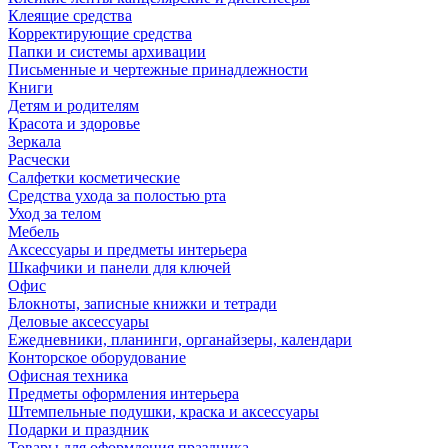
Клеящие средства
Корректирующие средства
Папки и системы архивации
Письменные и чертежные принадлежности
Книги
Детям и родителям
Красота и здоровье
Зеркала
Расчески
Салфетки косметические
Средства ухода за полостью рта
Уход за телом
Мебель
Аксессуары и предметы интерьера
Шкафчики и панели для ключей
Офис
Блокноты, записные книжки и тетради
Деловые аксессуары
Ежедневники, планинги, органайзеры, календари
Конторское оборудование
Офисная техника
Предметы оформления интерьера
Штемпельные подушки, краска и аксессуары
Подарки и праздник
Товары для оформления праздника