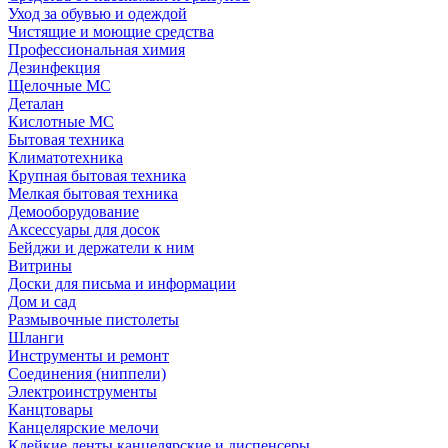
Уход за обувью и одеждой
Чистящие и моющие средства
Профессиональная химия
Дезинфекция
Щелочные МС
Деталан
Кислотные МС
Бытовая техника
Климатотехника
Крупная бытовая техника
Мелкая бытовая техника
Демооборудование
Аксессуары для досок
Бейджи и держатели к ним
Витрины
Доски для письма и информации
Дом и сад
Размывочные пистолеты
Шланги
Инструменты и ремонт
Соединения (ниппели)
Электроинструменты
Канцтовары
Канцелярские мелочи
Клейкие ленты канцелярские и диспенсеры