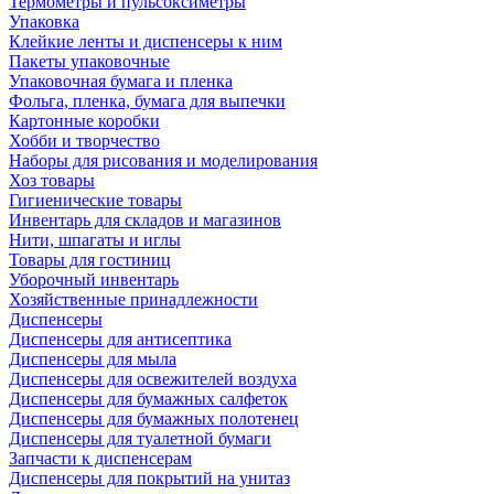
Термометры и пульсоксиметры
Упаковка
Клейкие ленты и диспенсеры к ним
Пакеты упаковочные
Упаковочная бумага и пленка
Фольга, пленка, бумага для выпечки
Картонные коробки
Хобби и творчество
Наборы для рисования и моделирования
Хоз товары
Гигиенические товары
Инвентарь для складов и магазинов
Нити, шпагаты и иглы
Товары для гостиниц
Уборочный инвентарь
Хозяйственные принадлежности
Диспенсеры
Диспенсеры для антисептика
Диспенсеры для мыла
Диспенсеры для освежителей воздуха
Диспенсеры для бумажных салфеток
Диспенсеры для бумажных полотенец
Диспенсеры для туалетной бумаги
Запчасти к диспенсерам
Диспенсеры для покрытий на унитаз